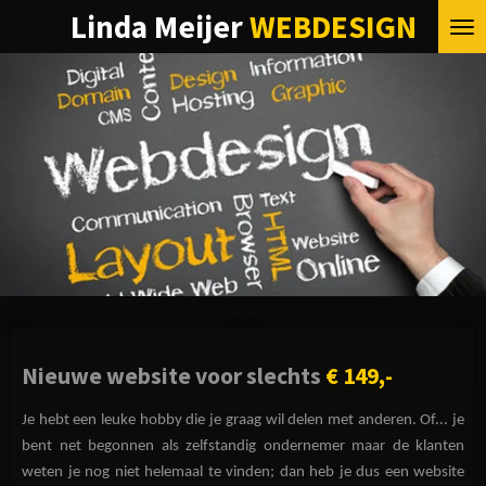
Linda Meijer
WEBDESIGN
Ga
direct
naar
de
hoofdinhoud
Nieuwe website voor slechts
€ 149,-
Je hebt een leuke hobby die je graag wil delen met anderen. Of... je
bent net begonnen als zelfstandig ondernemer maar de klanten
weten je nog niet helemaal te vinden; dan heb je dus een website