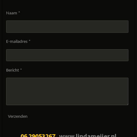
Naam *
E-mailadres *
Bericht *
Verzenden
06 29053267
www.lindameijer.nl